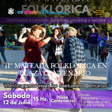
11º MATEADA FOLKLÓRICA EN
PLAZA CENTENARIO
municipalidad
,
vacaciones
julio 7, 2025