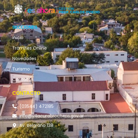
SECCIONES
Inicio
Trámites Online
Novedades
Turismo
Contacto
CONTACTO
(03544) 472185
info@villacurabrochero.gov.ar
Av. Belgrano 138