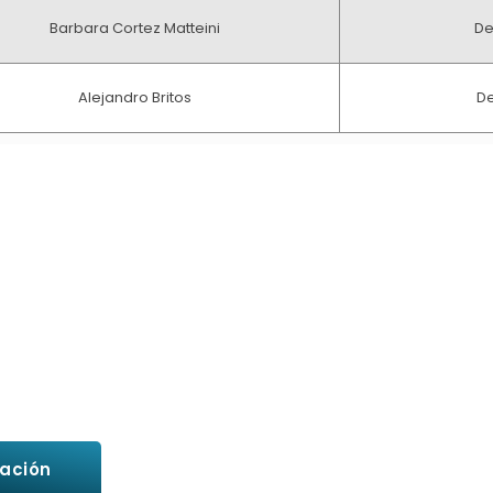
Barbara Cortez Matteini
De
Alejandro Britos
De
Oficial
tal
mación