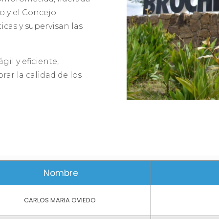
o y el Concejo
icas y supervisan las
il y eficiente,
rar la calidad de los
Nombre
CARLOS MARIA OVIEDO