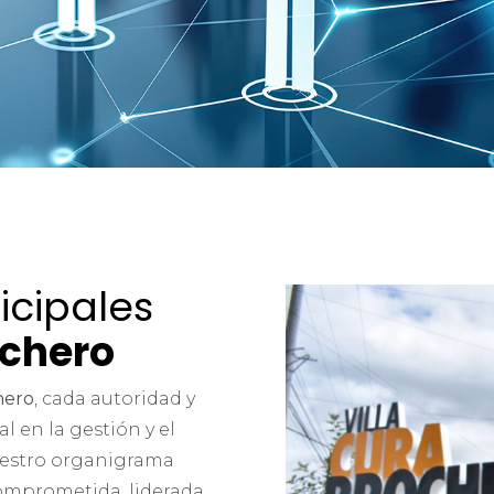
icipales
ochero
hero
, cada autoridad y
l en la gestión y el
uestro organigrama
comprometida, liderada