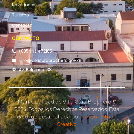
Novedades
Turismo
Contacto
CONTACTO
(03544) 472185
info@villacurabrochero.gov.ar
Av. Belgrano 138
Municipalidad de Villa Cura Brochero ©
2024. Todos los Derechos Reservados. Esta
Web fue desarrollada por:
Tokyo – Studio
Creativo.