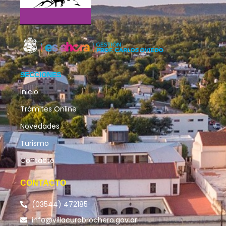
SECCIONES
Inicio
Trámites Online
Novedades
Turismo
Contacto
CONTACTO
(03544) 472185
info@villacurabrochero.gov.ar