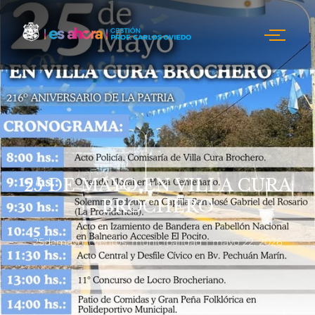
25 DE MAYO EN VILLA CURA
BROCHERO
25demayo
,
eventos
,
municipalidad
mayo 22, 2026