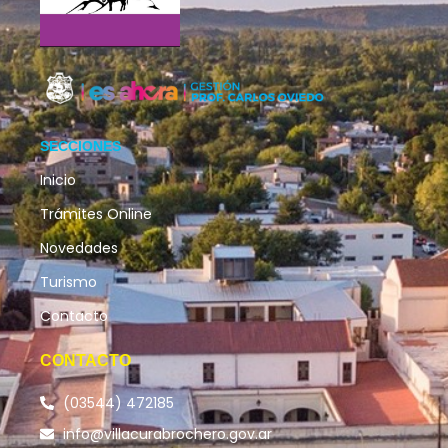
SECCIONES
Inicio
Trámites Online
Novedades
Turismo
Contacto
CONTACTO
(03544) 472185
info@villacurabrochero.gov.ar