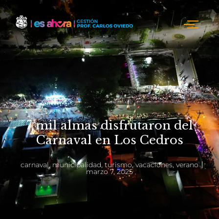
7 mil almas disfrutaron del
Carnaval en Los Cedros
carnaval
,
municipalidad
,
turismo
,
vacaciones
,
verano
marzo 7, 2025