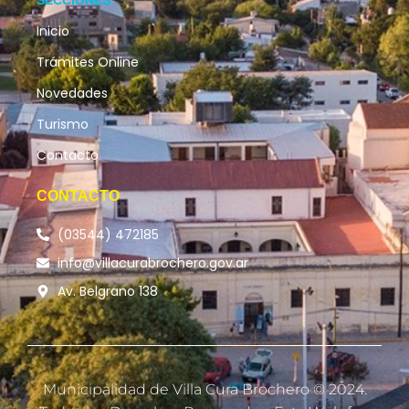
Inicio
Trámites Online
Novedades
Turismo
Contacto
CONTACTO
(03544) 472185
info@villacurabrochero.gov.ar
Av. Belgrano 138
Municipalidad de Villa Cura Brochero © 2024.