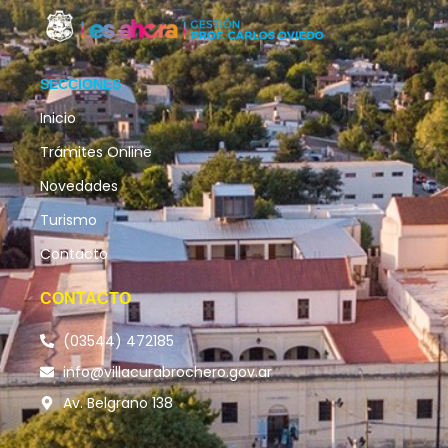
SECCIONES
Inicio
Trámites Online
Novedades
Turismo
Contacto
CONTACTO
(03544) 472185
info@villacurabrochero.gov.ar
Av. Belgrano 138