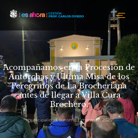
Acompañamos en la Procesión de
Antorchas y Última Misa de los
Peregrinos de La Brocheriana
antes de llegar a Villa Cura
Brochero.
municipalidad
,
turismo
marzo 17, 2025