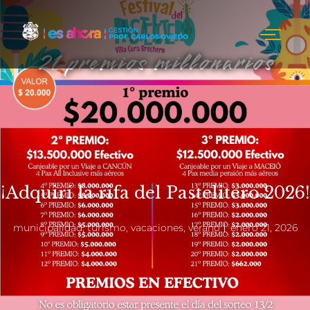
¡Adquirí la rifa del Pastelitero 2026!
municipalidad
,
turismo
,
vacaciones
,
verano
enero 21, 2026