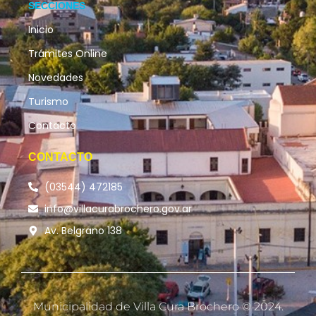
SECCIONES
Inicio
Trámites Online
Novedades
Turismo
Contacto
CONTACTO
(03544) 472185
info@villacurabrochero.gov.ar
Av. Belgrano 138
Municipalidad de Villa Cura Brochero © 2024.