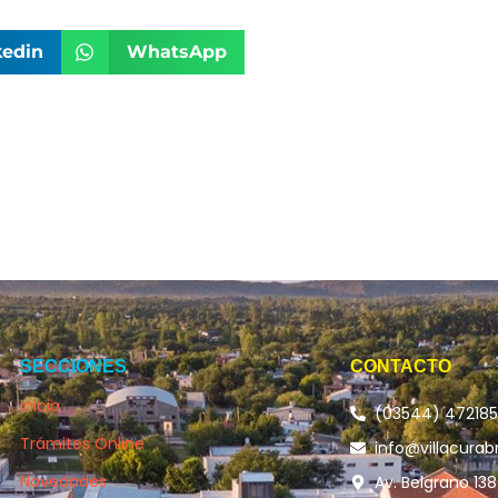
kedin
WhatsApp
SECCIONES
CONTACTO
Inicio
(03544) 47218
Trámites Online
info@villacurab
Novedades
Av. Belgrano 138