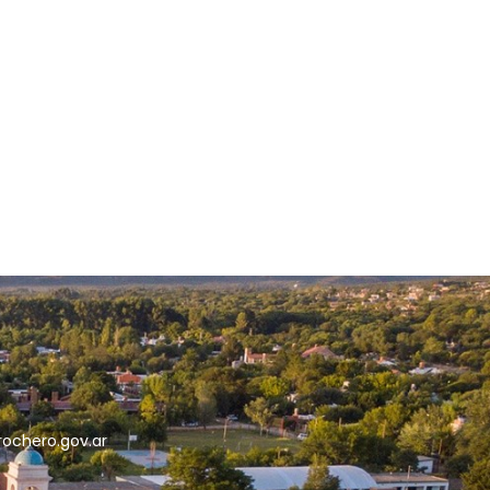
5
rochero.gov.ar