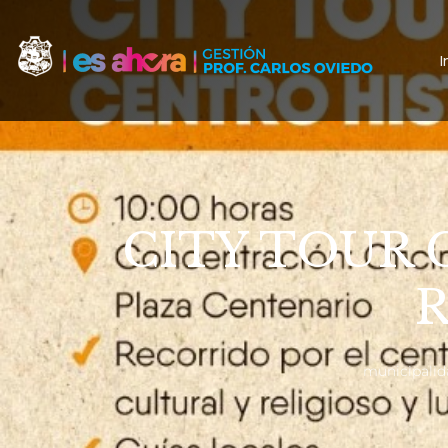
I
CITY TOUR 
municipalid