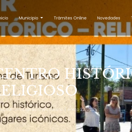
nicio
Municipio
Trámites Online
Novedades
CENTRO HISTÓRI
RELIGIOSO
ad
,
turismo
,
vacaciones
,
verano
enero 22, 2025