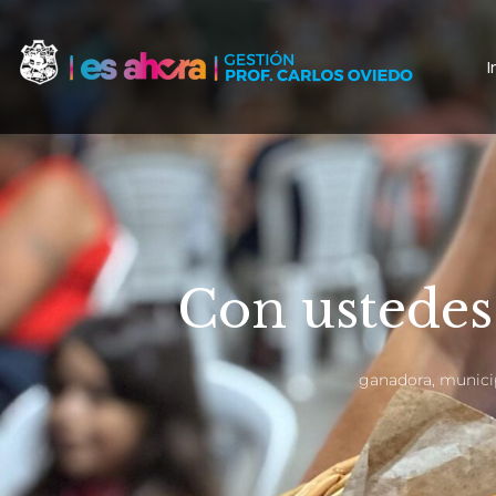
I
Con ustedes
ganadora
,
munici