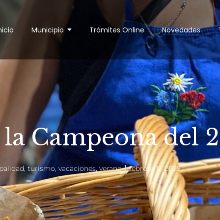
nicio
Municipio
Trámites Online
Novedades
 la Campeona del 
palidad
,
turismo
,
vacaciones
,
verano
febrero 11, 2025