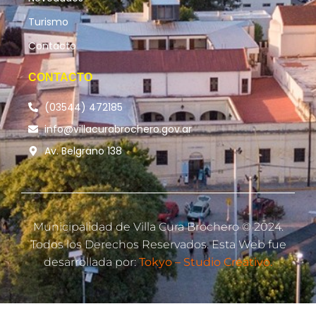
Turismo
Contacto
CONTACTO
(03544) 472185
info@villacurabrochero.gov.ar
Av. Belgrano 138
Municipalidad de Villa Cura Brochero © 2024.
Todos los Derechos Reservados. Esta Web fue
desarrollada por:
Tokyo – Studio Creativo.