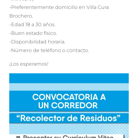
-Preferentemente domicilio en Villa Cura
Brochero.
-Edad 18 a 30 años.
-Buen estado físico.
-Disponibilidad horaria.
-Número de teléfono o contacto.
¡Los esperamos!