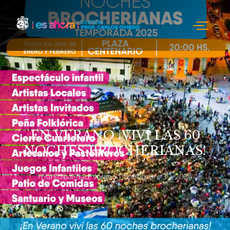
EN VERANO ¡VIVÍ LAS 60
NOCHES BROCHERIANAS!
municipalidad
,
verano
diciembre 30, 2024