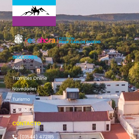
SECCIONES
Inicio
Trámites Online
Novedades
Turismo
Contacto
CONTACTO
(03544) 472185