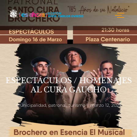
ESPECTÁCULOS / HOMENAJES
AL CURA GAUCHO
municipalidad
,
patronal
,
turismo
marzo 12, 2025