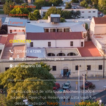
Trámites Online
Novedades
Turismo
Contacto
CONTACTO
(03544) 472185
info@villacurabrochero.gov.ar
Av. Belgrano 138
Municipalidad de Villa Cura Brochero © 2024.
Todos los Derechos Reservados. Esta Web fue
desarrollada por:
Tokyo – Studio Creativo.