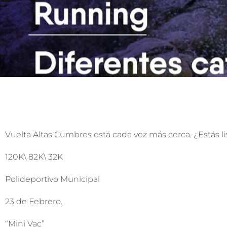
Vuelta Altas Cumbres está cada vez más cerca. ¿Estás lis
120K\ 82K\ 32K
Polideportivo Municipal
23 de Febrero.
“Mini Vac”