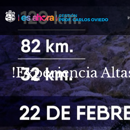
I
!Experiencia Alta
deporte
,
mu