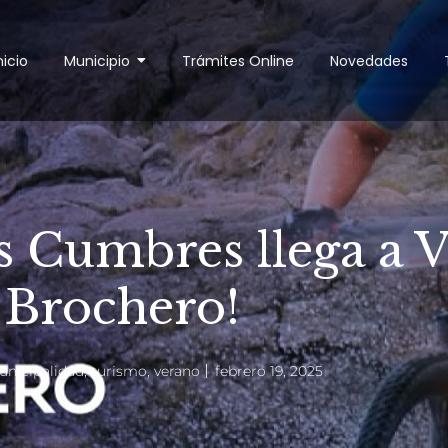
nicio
Municipio
Trámites Online
Novedades
s Cumbres llega a V
Brochero!
nicipalidad
,
turismo
,
verano
febrero 19, 2025