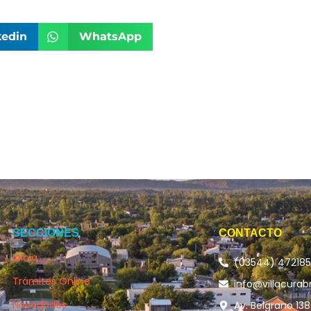
kedin
WhatsApp
SECCIONES
CONTACTO
Inicio
(03544) 47218
Trámites Online
info@villacurab
Novedades
Av. Belgrano 138