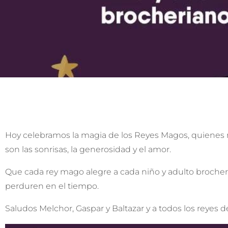
Hoy celebramos la magia de los Reyes Magos, quienes 
son las sonrisas, la generosidad y el amor.
Que cada rey mago alegre a cada niño y adulto brocherian
perduren en el tiempo.
Saludos Melchor, Gaspar y Baltazar y a todos los reyes 