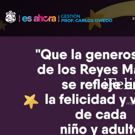
I
¡Fel
mun