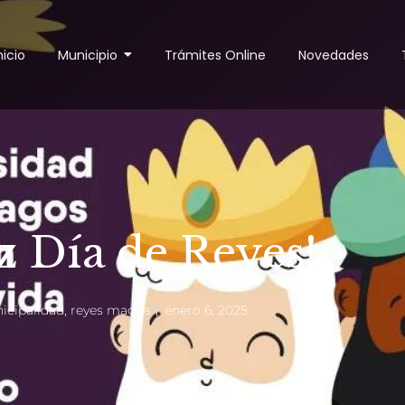
nicio
Municipio
Trámites Online
Novedades
iz Día de Reyes!
icipalidad
,
reyes magos
enero 6, 2025