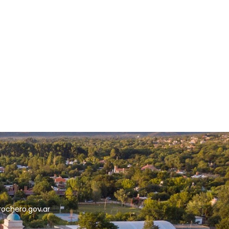
5
rochero.gov.ar