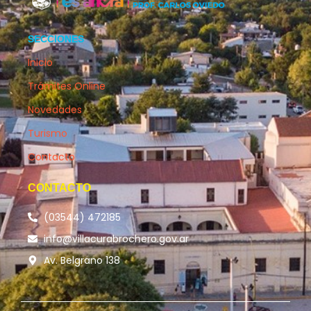
SECCIONES
Inicio
Trámites Online
Novedades
Turismo
Contacto
CONTACTO
(03544) 472185
info@villacurabrochero.gov.ar
Av. Belgrano 138