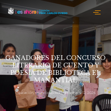
GANADORES DEL CONCURSO
LITERARIO DE CUENTO Y
POESÍA DE BIBLIOTECA EL
MANANTIAL
Educación
,
municipalidad
diciembre 12, 2024