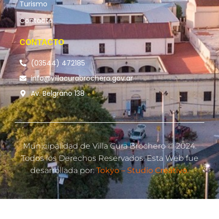
Turismo
Contacto
CONTACTO
(03544) 472185
info@villacurabrochero.gov.ar
Av. Belgrano 138
Municipalidad de Villa Cura Brochero © 2024.
Todos los Derechos Reservados. Esta Web fue
desarrollada por:
Tokyo – Studio Creativo.