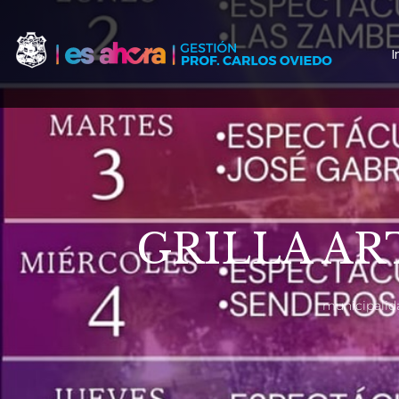
I
GRILLA AR
municipalid