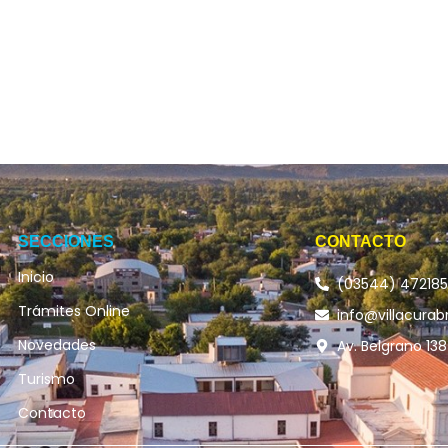
SECCIONES
CONTACTO
Inicio
(03544) 47218
Trámites Online
info@villacurab
Novedades
Av. Belgrano 138
Turismo
Contacto