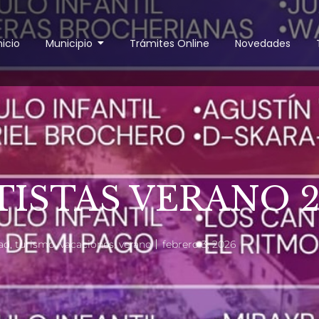
nicio
Municipio
Trámites Online
Novedades
TISTAS VERANO 2
ad
,
turismo
,
vacaciones
,
verano
febrero 3, 2026