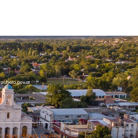
5
rochero.gov.ar
:
Tokyo – Studio Creativo.