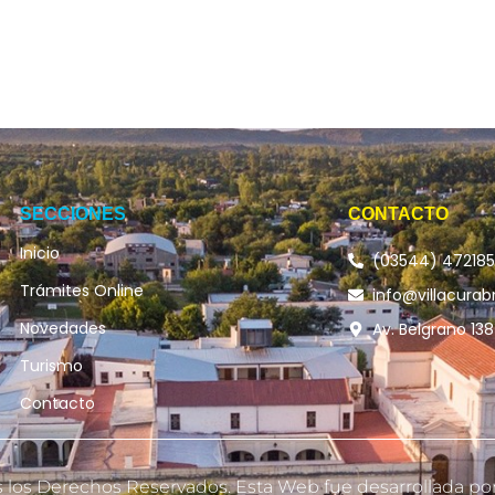
SECCIONES
CONTACTO
Inicio
(03544) 47218
Trámites Online
info@villacurab
Novedades
Av. Belgrano 138
Turismo
Contacto
s los Derechos Reservados. Esta Web fue desarrollada por