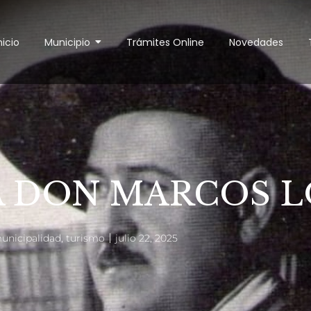
nicio
Municipio
Trámites Online
Novedades
A DON MARCOS L
unicipalidad
,
turismo
julio 22, 2025