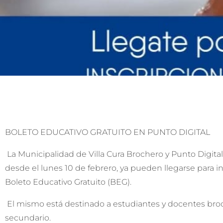
BOLETO EDUCATIVO GRATUITO EN PUNTO DIGITAL
La Municipalidad de Villa Cura Brochero y Punto Digit
desde el lunes 10 de febrero, ya pueden llegarse para ini
Boleto Educativo Gratuito (BEG).
El mismo está destinado a estudiantes y docentes broche
secundario.