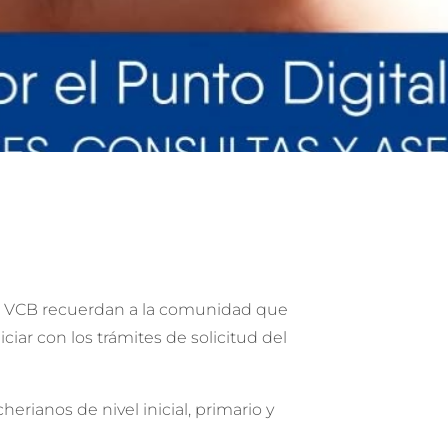
al VCB recuerdan a la comunidad que
ciar con los trámites de solicitud del
rianos de nivel inicial, primario y