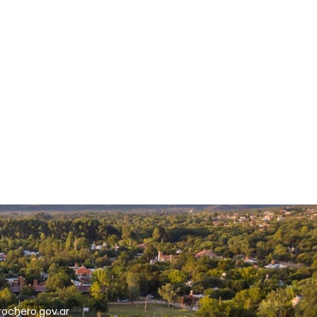
5
rochero.gov.ar