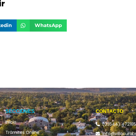
r
kedin
WhatsApp
SECCIONES
CONTACTO
Inicio
(03544) 47218
Trámites Online
info@villacurab