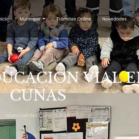
nicio
Municipio
Trámites Online
Novedades
UCACIÓN VIAL E
CUNAS
municipalidad
junio 11, 2026