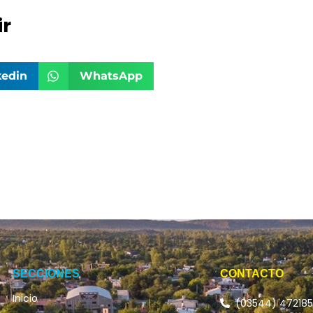
r
kedin
WhatsApp
SECCIONES
CONTACTO
Inicio
(03544) 47218