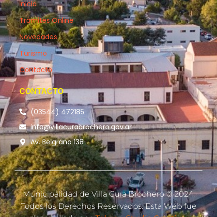
Inicio
Trámites Online
Novedades
Turismo
Contacto
CONTACTO
(03544) 472185
info@villacurabrochero.gov.ar
Av. Belgrano 138
Municipalidad de Villa Cura Brochero © 2024.
Todos los Derechos Reservados. Esta Web fue