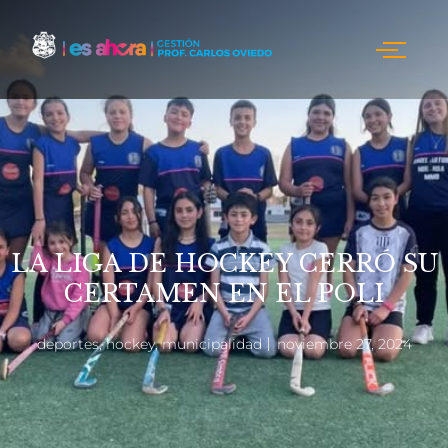
LA LIGA DE HOCKEY CERRÓ SU
CERTAMEN EN EL POLI
deportes
,
hockey
,
municipalidad
noviembre 27, 2024