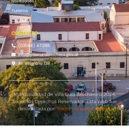
Novedades
Turismo
Contacto
CONTACTO
(03544) 472185
info@villacurabrochero.gov.ar
Av. Belgrano 138
Municipalidad de Villa Cura Brochero © 2024.
Todos los Derechos Reservados. Esta Web fue
desarrollada por:
Tokyo – Studio Creativo.