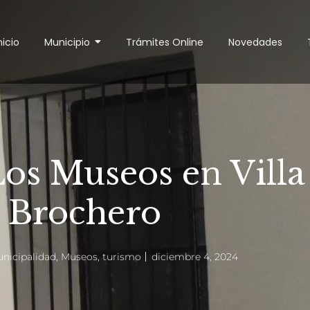
nicio
Municipio
Trámites Online
Novedades
os Museos en Villa
Brochero
nicipalidad
,
Museos
,
turismo
diciembre 4, 2024