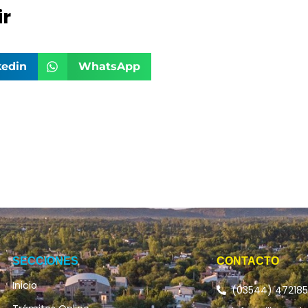
r
kedin
WhatsApp
SECCIONES
CONTACTO
Inicio
(03544) 47218