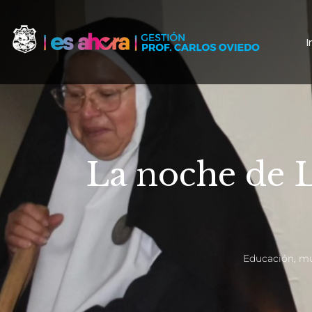
I
La noche de L
Educación
,
mu