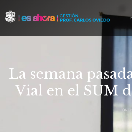
I
La semana pasada 
Vial en el SUM d
munic