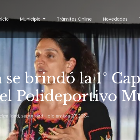
nicio
Municipio
Trámites Online
Novedades
se brindó la 1° Cap
el Polideportivo Mu
ipalidad
,
seguridad
diciembre 27, 2024