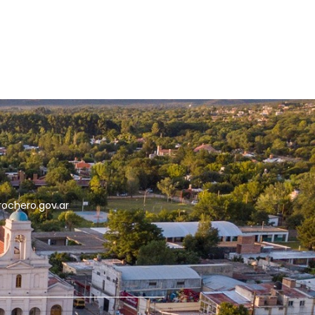
5
rochero.gov.ar