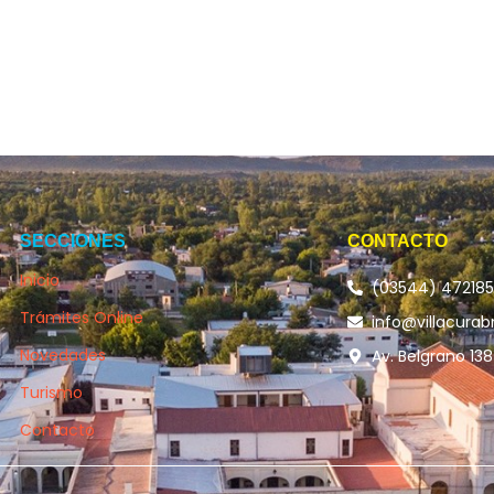
SECCIONES
CONTACTO
Inicio
(03544) 47218
Trámites Online
info@villacurab
Novedades
Av. Belgrano 138
Turismo
Contacto