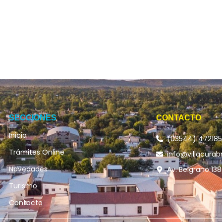
SECCIONES
CONTACTO
Inicio
(03544) 47218
Trámites Online
info@villacurab
Novedades
Av. Belgrano 138
Turismo
Contacto