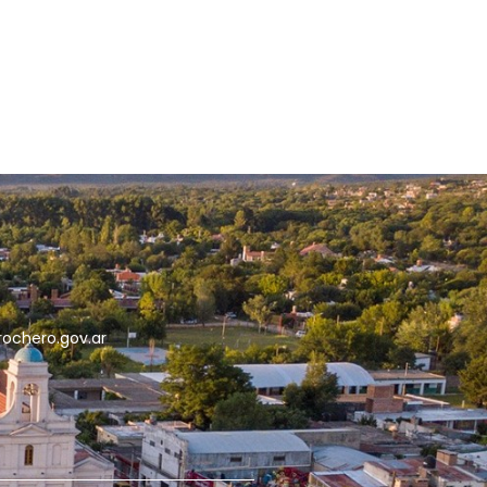
5
rochero.gov.ar