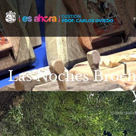
I
Las Noches Broche
municipali