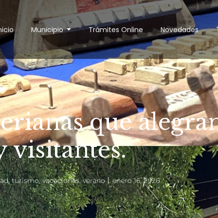
nicio
Municipio
Trámites Online
Novedades
rianas que alegran
y visitantes.
dad
,
turismo
,
vacaciones
,
verano
enero 16, 2026