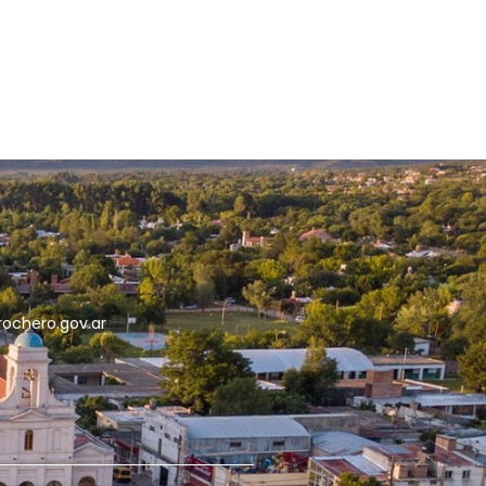
5
rochero.gov.ar