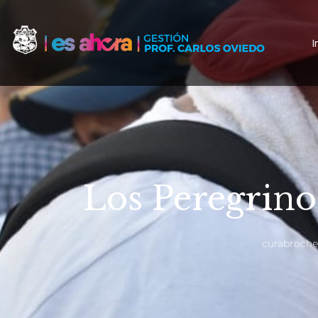
I
Los Peregrino
curabroche