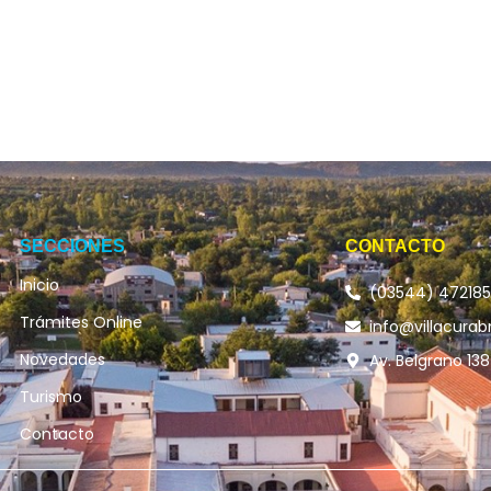
SECCIONES
CONTACTO
Inicio
(03544) 47218
Trámites Online
info@villacurab
Novedades
Av. Belgrano 138
Turismo
Contacto