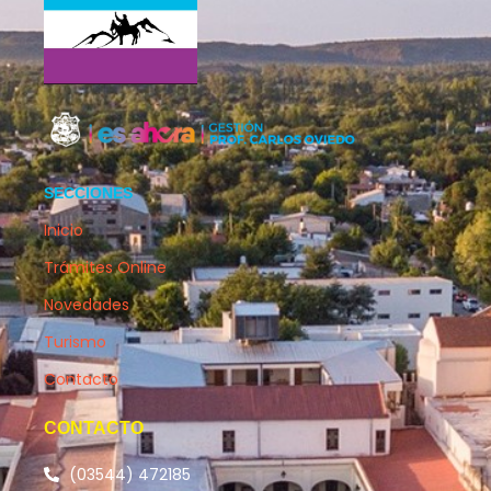
SECCIONES
Inicio
Trámites Online
Novedades
Turismo
Contacto
CONTACTO
(03544) 472185