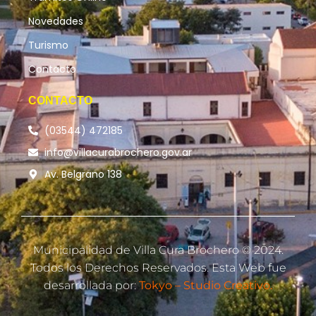
Novedades
Turismo
Contacto
CONTACTO
(03544) 472185
info@villacurabrochero.gov.ar
Av. Belgrano 138
Municipalidad de Villa Cura Brochero © 2024.
Todos los Derechos Reservados. Esta Web fue
desarrollada por:
Tokyo – Studio Creativo.