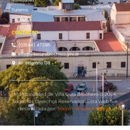
Turismo
Contacto
CONTACTO
(03544) 472185
info@villacurabrochero.gov.ar
Av. Belgrano 138
Municipalidad de Villa Cura Brochero © 2024.
Todos los Derechos Reservados. Esta Web fue
desarrollada por:
Tokyo – Studio Creativo.