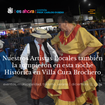
Nuestros Artistas Locales también
la rompieron en esta noche
Histórica en Villa Cura Brochero
eventos
,
municipalidad
,
turismo
,
verano
diciembre 12, 2024