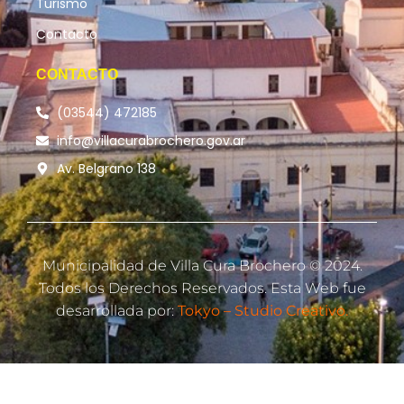
Turismo
Contacto
CONTACTO
(03544) 472185
info@villacurabrochero.gov.ar
Av. Belgrano 138
Municipalidad de Villa Cura Brochero © 2024.
Todos los Derechos Reservados. Esta Web fue
desarrollada por:
Tokyo – Studio Creativo.