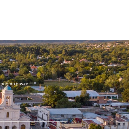
5
rochero.gov.ar