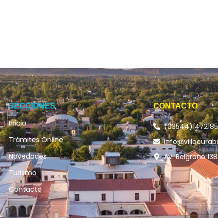
SECCIONES
CONTACTO
Inicio
(03544) 47218
Trámites Online
info@villacurab
Novedades
Av. Belgrano 138
Turismo
Contacto