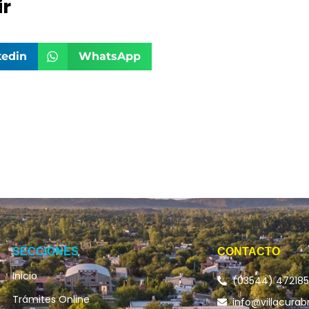
r
kedin
WhatsApp
SECCIONES
CONTACTO
Inicio
(03544) 47218
Trámites Online
info@villacurab