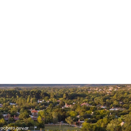
5
rochero.gov.ar