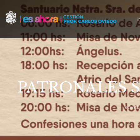
I
PATRONALES 
evento