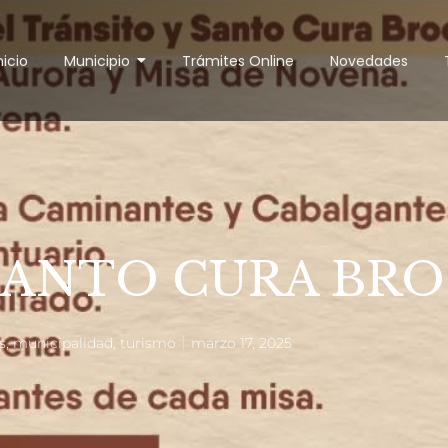
nicio
Municipio
Trámites Online
Novedades
SANTO CURA BR
s
,
municipalidad
,
turismo
marzo 17, 2025