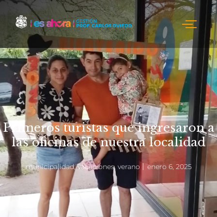
Primeros turistas que ingresaron a
las oficinas de nuestra localidad
municipalidad
,
vacaciones
,
verano
enero 6, 2025