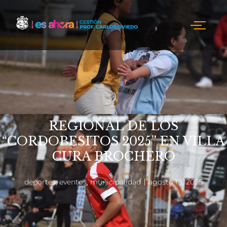
REGIONAL DE LOS
“CORDOBESITOS 2025” EN VILLA
CURA BROCHERO
deportes
,
eventos
,
municipalidad
agosto 18, 2025