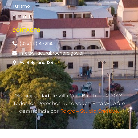
Turismo
Contacto
CONTACTO
(03544) 472185
info@villacurabrochero.gov.ar
Av. Belgrano 138
Municipalidad de Villa Cura Brochero © 2024.
Todos los Derechos Reservados. Esta Web fue
desarrollada por:
Tokyo – Studio Creativo.