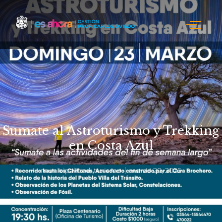
Sumate al Astroturismo y Trekking
en Costa Azul
municipalidad
,
turismo
marzo 20, 2025