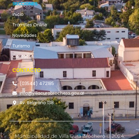
SECCIONES
Inicio
Trámites Online
Novedades
Turismo
Contacto
CONTACTO
(03544) 472185
info@villacurabrochero.gov.ar
Av. Belgrano 138
Municipalidad de Villa Cura Brochero © 2024.