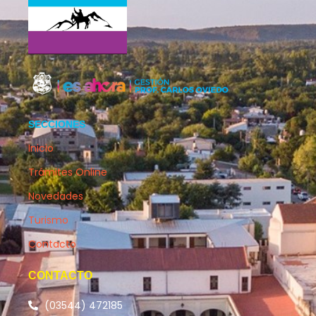
SECCIONES
Inicio
Trámites Online
Novedades
Turismo
Contacto
CONTACTO
(03544) 472185