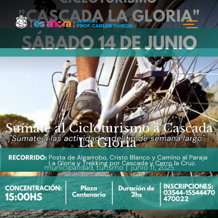
Sumate al Cicloturismo a Cascada
La Gloria
municipalidad
,
turismo
junio 11, 2025