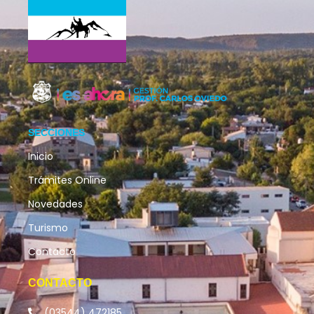
SECCIONES
Inicio
Trámites Online
Novedades
Turismo
Contacto
CONTACTO
(03544) 472185