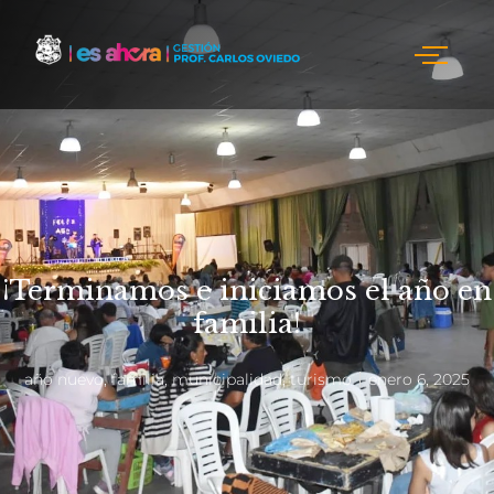
¡Terminamos e iniciamos el año en
familia!
año nuevo
,
familia
,
municipalidad
,
turismo
enero 6, 2025