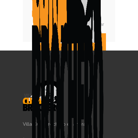
Heladerías
Resto Café Bar
Rotisería / Comidas para llevar
Villa Cura Brochero es ahora!