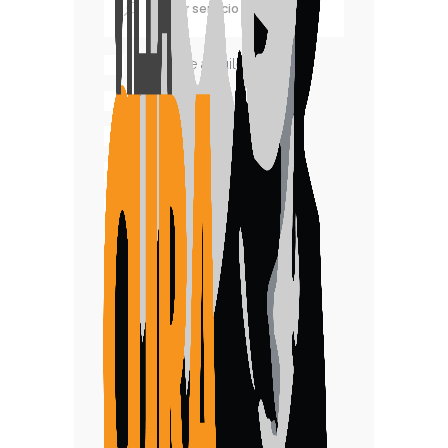
Casas de alquiler
Cabañas
alojamiento
Hospedajes
Restaurantes
Hosterías
Campings
Alfajores
Pizzerías
Hotel
Confiterías