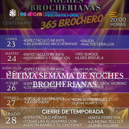
ÚLTIMA SEMAMA DE NOCHES
BROCHERIANAS
municipalidad
,
turismo
,
vacaciones
febrero 23, 2026