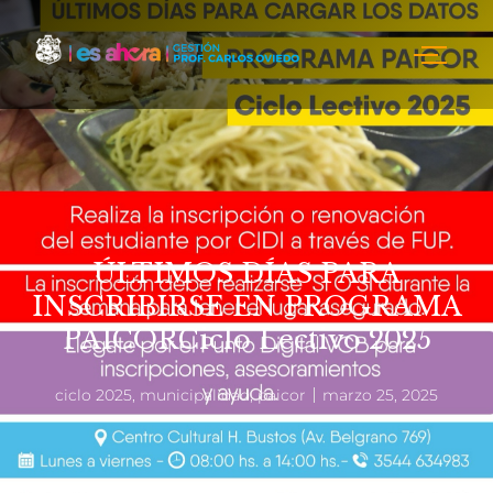
ÚLTIMOS DÍAS PARA
INSCRIBIRSE EN PROGRAMA
PAICORCiclo Lectivo 2025
ciclo 2025
,
municipalidad
,
paicor
marzo 25, 2025