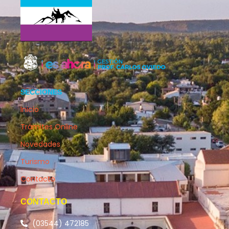
SECCIONES
Inicio
Trámites Online
Novedades
Turismo
Contacto
CONTACTO
(03544) 472185