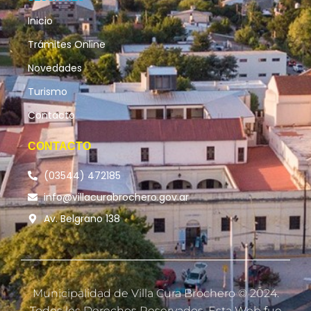
Inicio
Trámites Online
Novedades
Turismo
Contacto
CONTACTO
(03544) 472185
info@villacurabrochero.gov.ar
Av. Belgrano 138
Municipalidad de Villa Cura Brochero © 2024.
Todos los Derechos Reservados. Esta Web fue