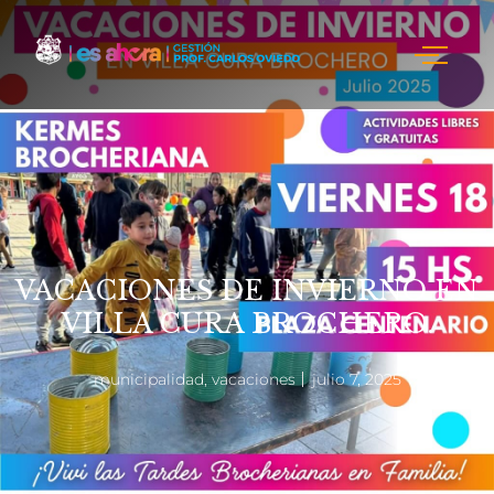
VACACIONES DE INVIERNO EN
VILLA CURA BROCHERO.
municipalidad
,
vacaciones
julio 7, 2025