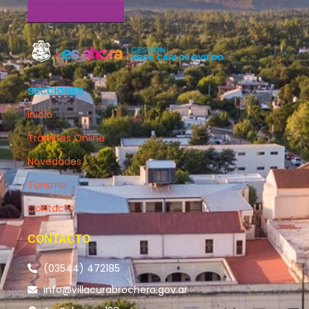
SECCIONES
Inicio
Trámites Online
Novedades
Turismo
Contacto
CONTACTO
(03544) 472185
info@villacurabrochero.gov.ar