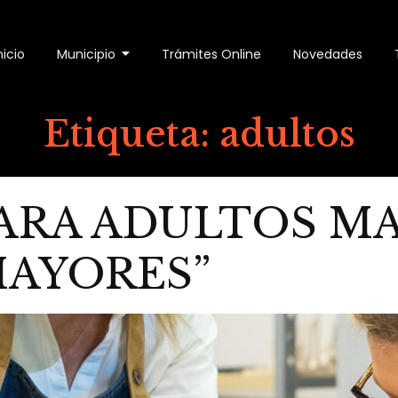
nicio
Municipio
Trámites Online
Novedades
Etiqueta:
adultos
PARA ADULTOS M
MAYORES”