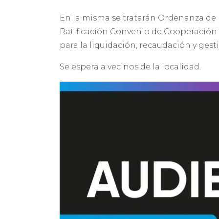
En la misma se tratarán Ordenanza de 
Ratificación Convenio de Cooperación 
para la liquidación, recaudación y ges
Se espera a vecinos de la localidad.