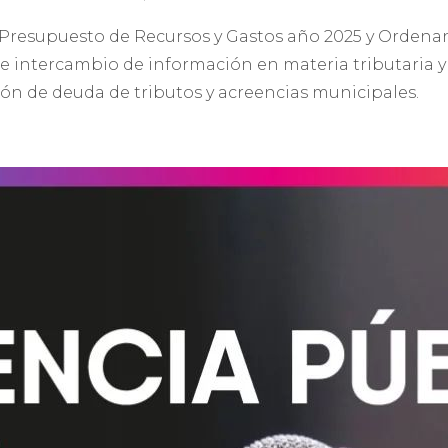
Presupuesto de Recursos y Gastos año 2025 y Ordenan
e intercambio de información en materia tributaria 
tión de deuda de tributos y acreencias municipales.