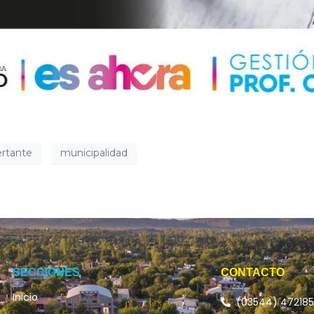
ertante
municipalidad
SECCIONES
CONTACTO
Inicio
(03544) 47218