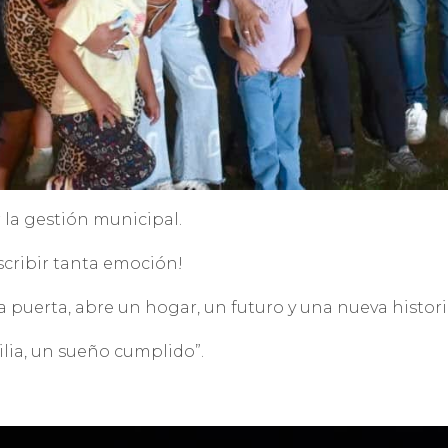
 la gestión municipal.
scribir tanta emoción!
puerta, abre un hogar, un futuro y una nueva histori
ilia, un sueño cumplido”.