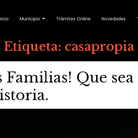
nicio
Municipio
Trámites Online
Novedades
Etiqueta:
casapropia
es Familias! Que se
storia.