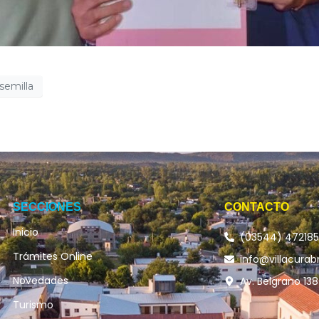
semilla
SECCIONES
CONTACTO
Inicio
(03544) 47218
Trámites Online
info@villacurab
Novedades
Av. Belgrano 138
Turismo