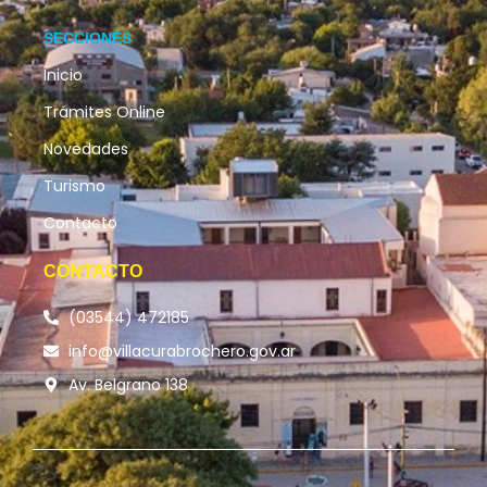
SECCIONES
Inicio
Trámites Online
Novedades
Turismo
Contacto
CONTACTO
(03544) 472185
info@villacurabrochero.gov.ar
Av. Belgrano 138