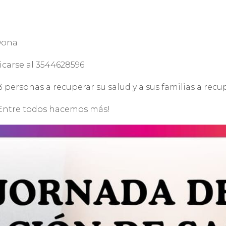
 Dona
icarse al 3544628596.
ersonas a recuperar su salud y a sus familias a recup
 ¡Entre todos hacemos más!