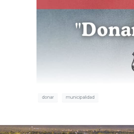
donar
municipalidad