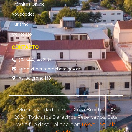
Trámites Online
Novedades
Turismo
Contacto
CONTACTO
(03544) 472185
info@villacurabrochero.gov.ar
Av. Belgrano 138
Municipalidad de Villa Cura Brochero ©
2024. Todos los Derechos Reservados. Esta
Web fue desarrollada por:
Tokyo – Studio
Creativo.